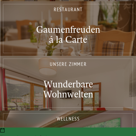
RESTAURANT
Gaumenfreuden
á la Carte
UNSERE ZIMMER
Wunderbare
Wohnwelten
WELLNESS